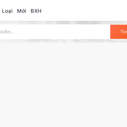
 Loại
Mới
BXH
Tì