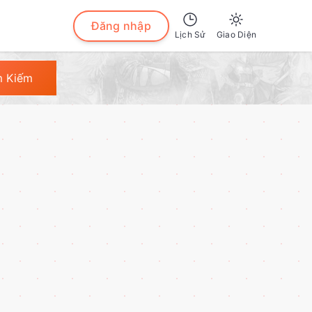
Đăng nhập
Lịch Sử
Giao Diện
Sáng
m Kiếm
Tối