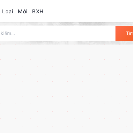
 Loại
Mới
BXH
Tì