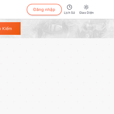
Đăng nhập
Lịch Sử
Giao Diện
Sáng
m Kiếm
Tối