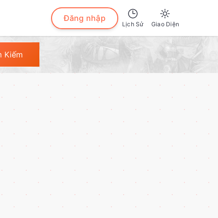
Đăng nhập
Lịch Sử
Giao Diện
Sáng
m Kiếm
Tối