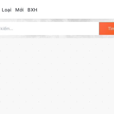
 Loại
Mới
BXH
Tì