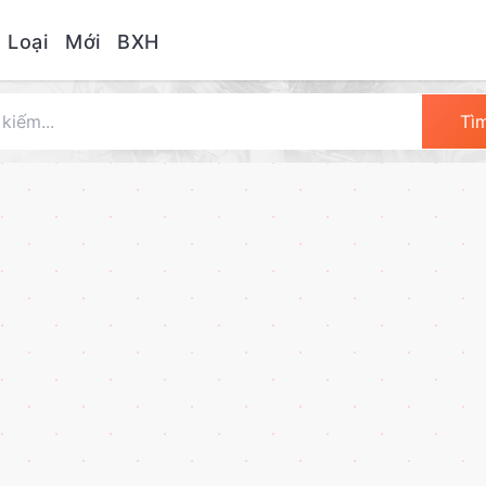
 Loại
Mới
BXH
Tì