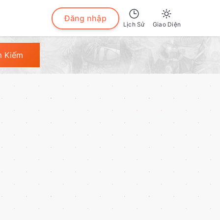
Đăng nhập
Lịch Sử
Giao Diện
Sáng
m Kiếm
Tối