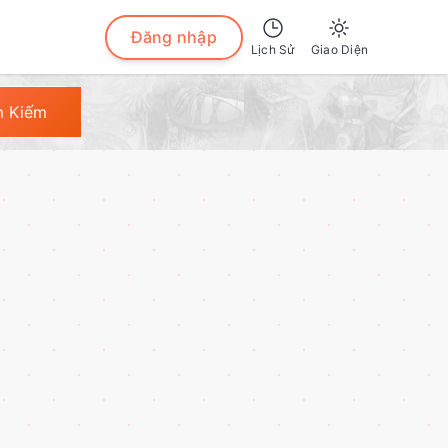
Đăng nhập
Lịch Sử
Giao Diện
Sáng
m Kiếm
Tối