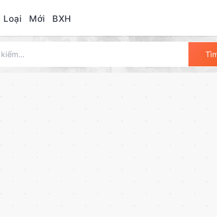
 Loại
Mới
BXH
Tì