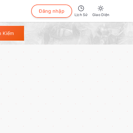
Đăng nhập
Lịch Sử
Giao Diện
Sáng
m Kiếm
Tối