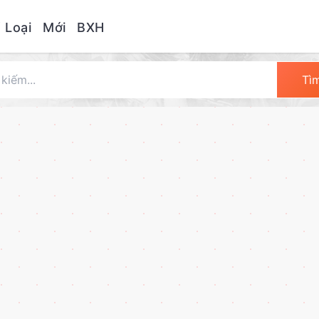
 Loại
Mới
BXH
Tì