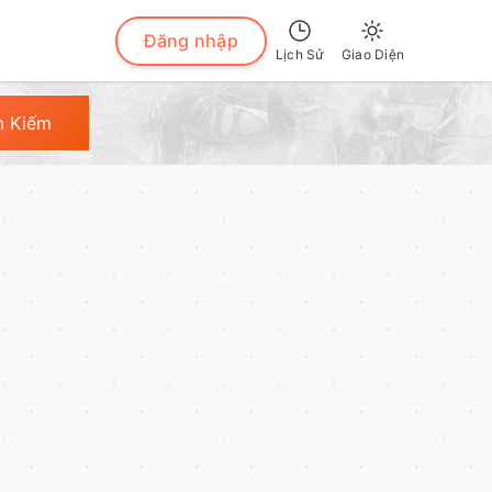
Đăng nhập
Lịch Sử
Giao Diện
Sáng
m Kiếm
Tối