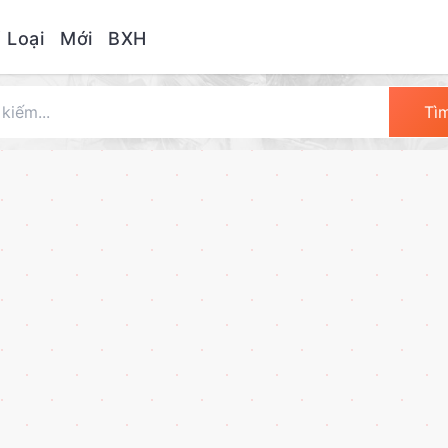
 Loại
Mới
BXH
Tì