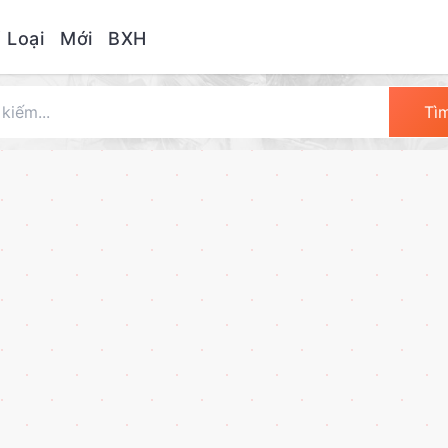
 Loại
Mới
BXH
Tì