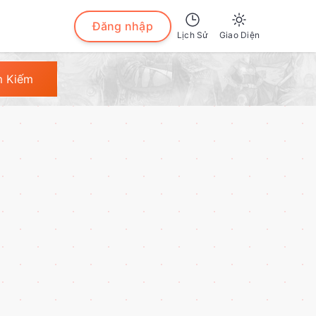
Đăng nhập
Lịch Sử
Giao Diện
Sáng
m Kiếm
Tối