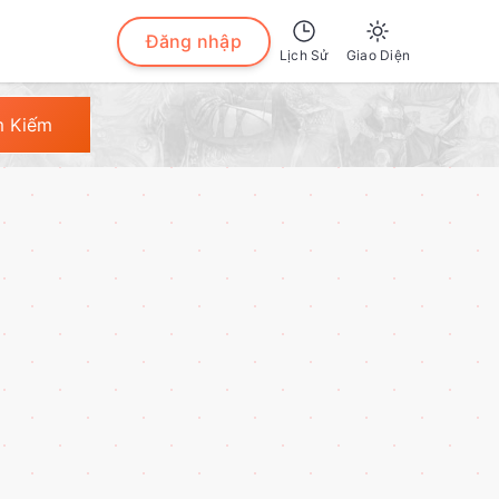
Đăng nhập
Lịch Sử
Giao Diện
Sáng
m Kiếm
Tối