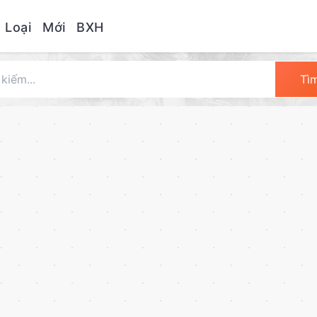
 Loại
Mới
BXH
Tì