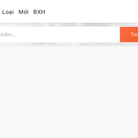
 Loại
Mới
BXH
Tì