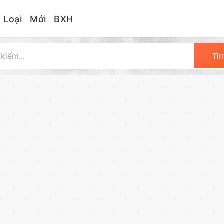
 Loại
Mới
BXH
Tì