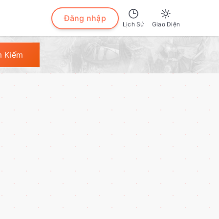
Đăng nhập
Lịch Sử
Giao Diện
Sáng
m Kiếm
Tối