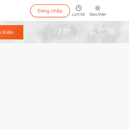
Đăng nhập
Lịch Sử
Giao Diện
Sáng
m Kiếm
Tối