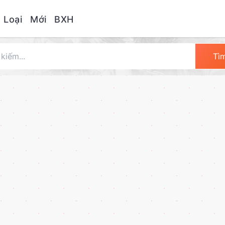
 Loại
Mới
BXH
Tì