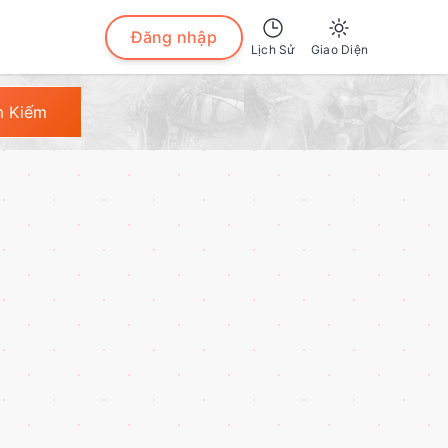
Đăng nhập
Lịch Sử
Giao Diện
Sáng
m Kiếm
Tối