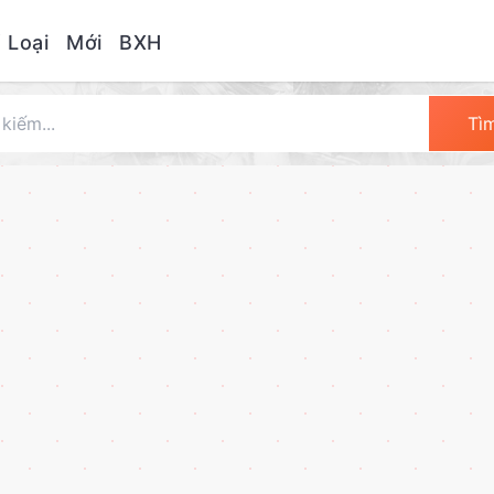
 Loại
Mới
BXH
Tì