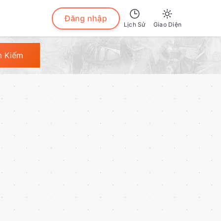
Đăng nhập
Lịch Sử
Giao Diện
Sáng
m Kiếm
Tối