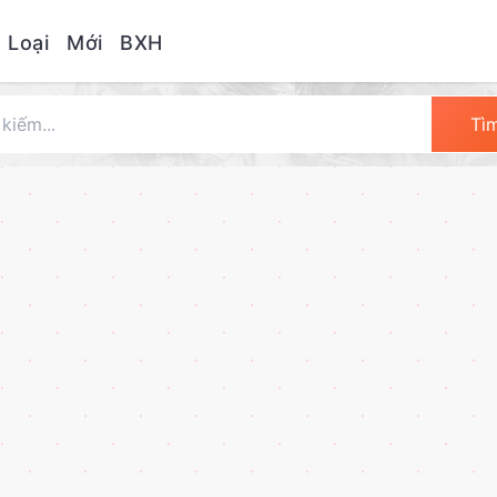
 Loại
Mới
BXH
Tì