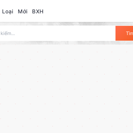
 Loại
Mới
BXH
Tì