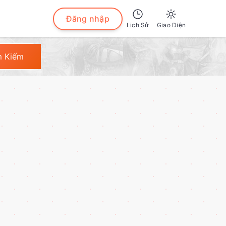
Đăng nhập
Lịch Sử
Giao Diện
Sáng
m Kiếm
Tối