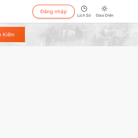
Đăng nhập
Lịch Sử
Giao Diện
Sáng
m Kiếm
Tối