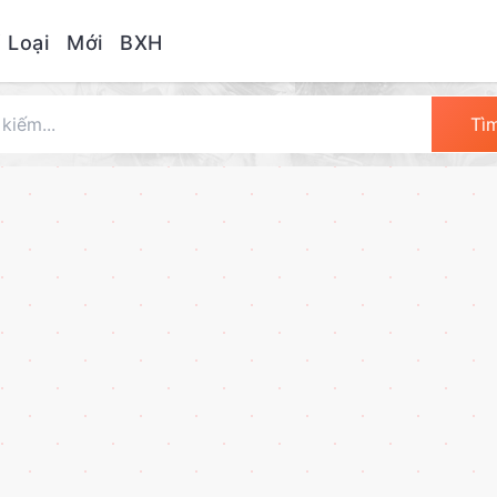
 Loại
Mới
BXH
Tì