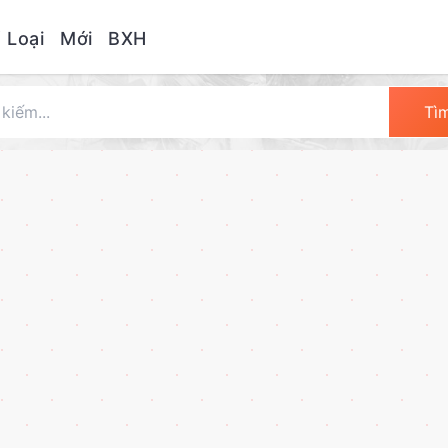
 Loại
Mới
BXH
Tì