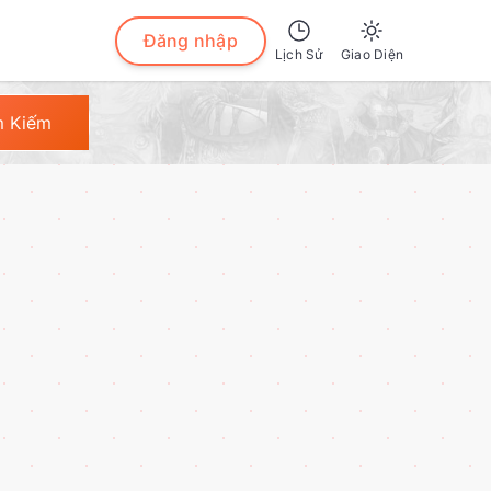
Đăng nhập
Lịch Sử
Giao Diện
Sáng
m Kiếm
Tối