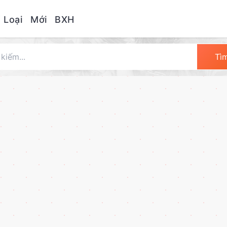
 Loại
Mới
BXH
Tì