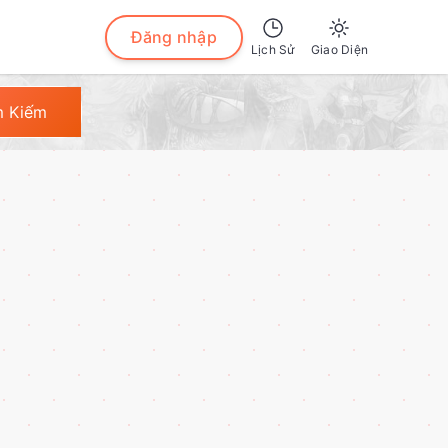
Đăng nhập
Lịch Sử
Giao Diện
Sáng
m Kiếm
Tối