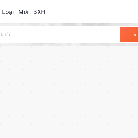
 Loại
Mới
BXH
Tì