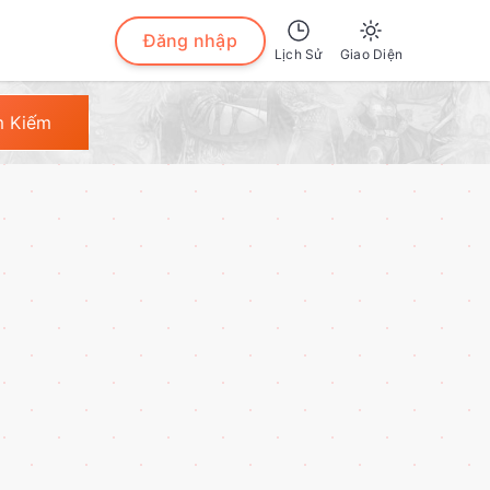
Đăng nhập
Lịch Sử
Giao Diện
Sáng
m Kiếm
Tối