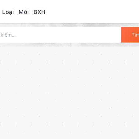
 Loại
Mới
BXH
Tì