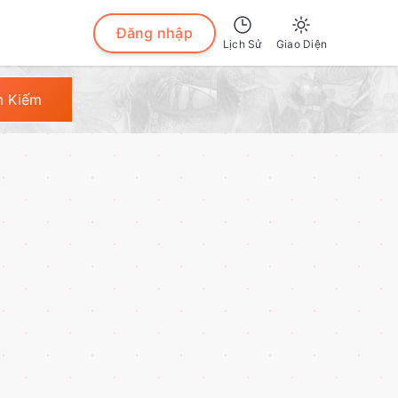
Đăng nhập
Lịch Sử
Giao Diện
Sáng
m Kiếm
Tối