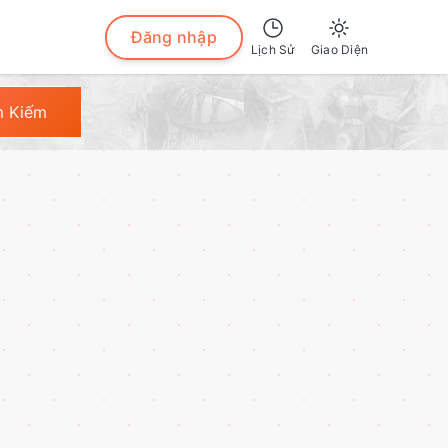
Đăng nhập
Lịch Sử
Giao Diện
Sáng
m Kiếm
Tối