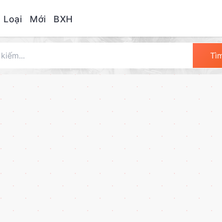
 Loại
Mới
BXH
Tì