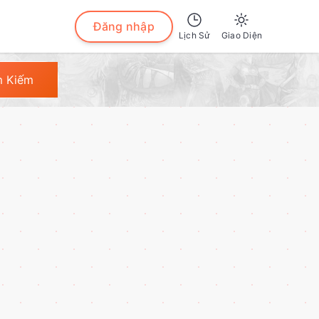
Đăng nhập
Lịch Sử
Giao Diện
Sáng
m Kiếm
Tối