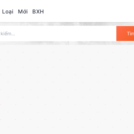
 Loại
Mới
BXH
Tì