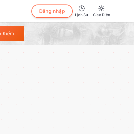
Đăng nhập
Lịch Sử
Giao Diện
Sáng
m Kiếm
Tối