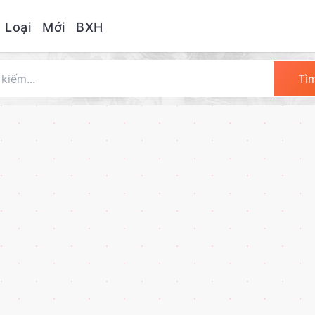
 Loại
Mới
BXH
Tì