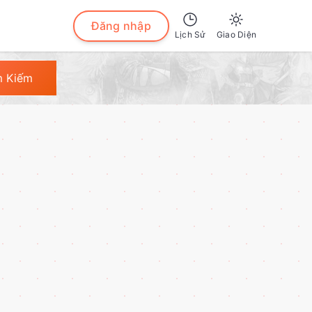
Đăng nhập
Lịch Sử
Giao Diện
Sáng
m Kiếm
Tối