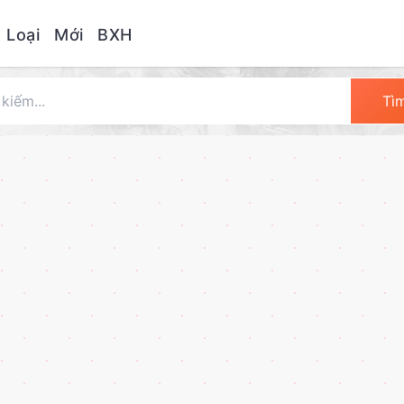
 Loại
Mới
BXH
Tì