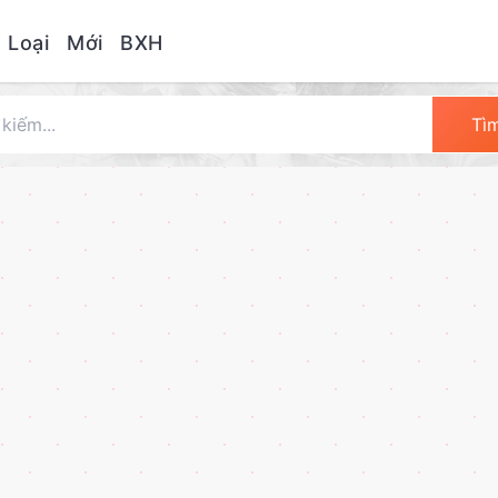
 Loại
Mới
BXH
Tì