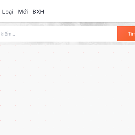
 Loại
Mới
BXH
Tì