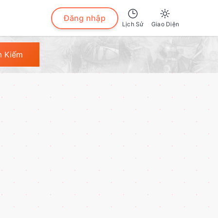
Đăng nhập
Lịch Sử
Giao Diện
Sáng
m Kiếm
Tối