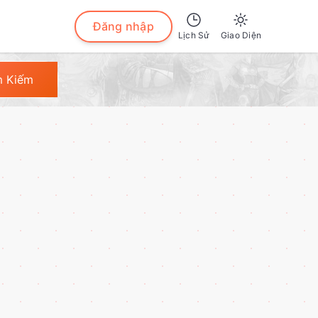
Đăng nhập
Lịch Sử
Giao Diện
Sáng
m Kiếm
Tối