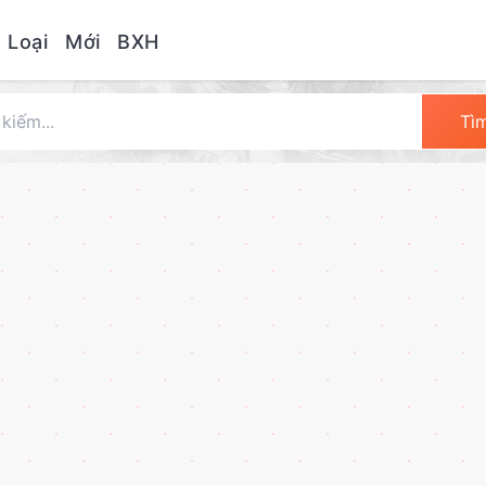
 Loại
Mới
BXH
Tì